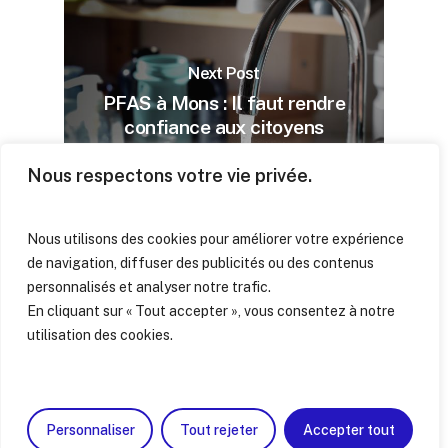
Next Post
PFAS à Mons : Il faut rendre
confiance aux citoyens
Nous respectons votre vie privée.
Nous utilisons des cookies pour améliorer votre expérience
de navigation, diffuser des publicités ou des contenus
personnalisés et analyser notre trafic.
En cliquant sur « Tout accepter », vous consentez à notre
utilisation des cookies.
© 2022 Mons en mieux -
Politique de
confidentialité
| Réalisation :
Maurane B.
twitter
facebook
instagram
Personnaliser
Tout rejeter
Accepter tout