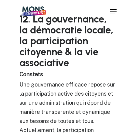
Skip
Menu
to
12. La gouvernance,
Close
main
la démocratie locale,
Menu
content
la participation
citoyenne & la vie
associative
Constats
Une gouvernance efficace repose sur
la participation active des citoyens et
sur une administration qui répond de
manière transparente et dynamique
aux besoins de toutes et tous.
Actuellement, la participation